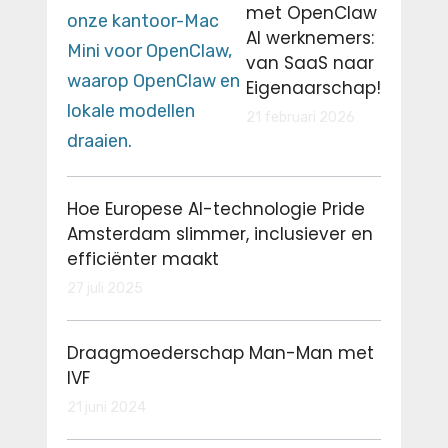
met OpenClaw
AI werknemers:
van SaaS naar
Eigenaarschap!
21 februari 2026
Hoe Europese AI-technologie Pride
Amsterdam slimmer, inclusiever en
efficiënter maakt
27 juli 2025
Draagmoederschap Man-Man met
IVF
21 juni 2024