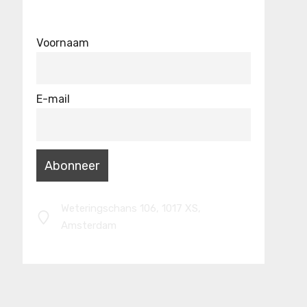
Voornaam
E-mail
Weteringschans 106, 1017 XS,
Amsterdam