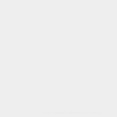
Style Guide
Credits
Privacy Policy