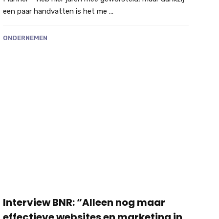
een paar handvatten is het me …
ONDERNEMEN
Interview BNR: “Alleen nog maar
effectieve websites en marketing in