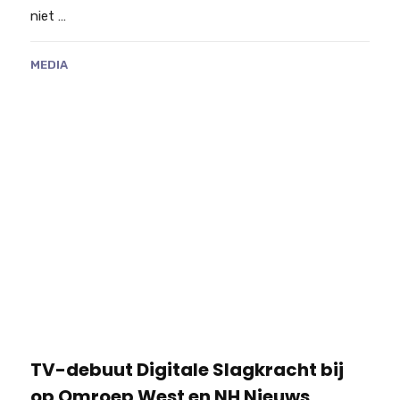
niet …
MEDIA
TV-debuut Digitale Slagkracht bij
op Omroep West en NH Nieuws