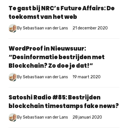
Te gast bij NRC’s Future Affairs: De
toekomst van het web
By Sebastiaan van der Lans
21 december 2020
WordProof in Nieuwsuur:
“Desinformatie bestrijden met
Blockchain? Zo doe je dat!”
By Sebastiaan van der Lans
19 maart 2020
Satoshi Radio #85: Bestrijden
blockchain timestamps fake news?
By Sebastiaan van der Lans
28 januari 2020