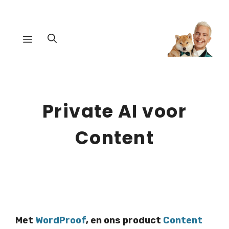
Ga
naar
Menu
de
inhoud
Private AI voor
Content
Met
WordProof
, en ons product
Content