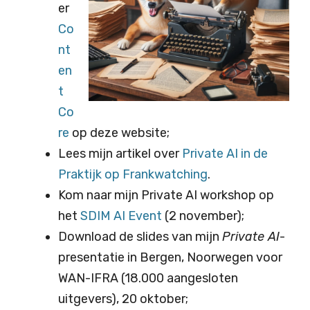
er
Co
nt
en
t
Co
re
op deze website;
Lees mijn artikel over
Private AI in de
Praktijk op Frankwatching
.
Kom naar mijn Private AI workshop op
het
SDIM AI Event
(2 november);
Download de slides van mijn
Private AI
-
presentatie in Bergen, Noorwegen voor
WAN-IFRA (18.000 aangesloten
uitgevers), 20 oktober;