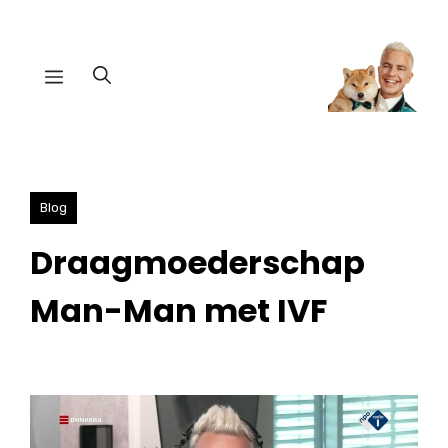
Ga
naar
Menu
de
inhoud
Blog
Draagmoederschap
Man-Man met IVF