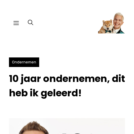
Ga
naar
Menu
de
inhoud
Ondernemen
10 jaar ondernemen, dit
heb ik geleerd!