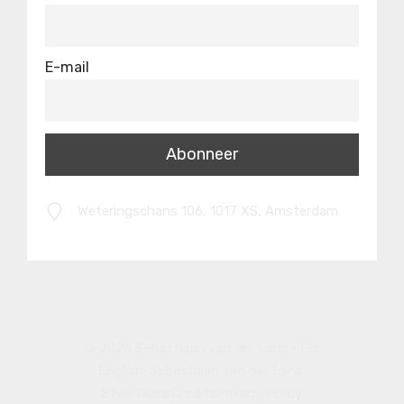
E-mail
Weteringschans 106, 1017 XS, Amsterdam
© 2026 Sebastiaan van der Lans • For
English:
Sebastiaan van der Lans
.
Style Guide
Credits
Privacy Policy