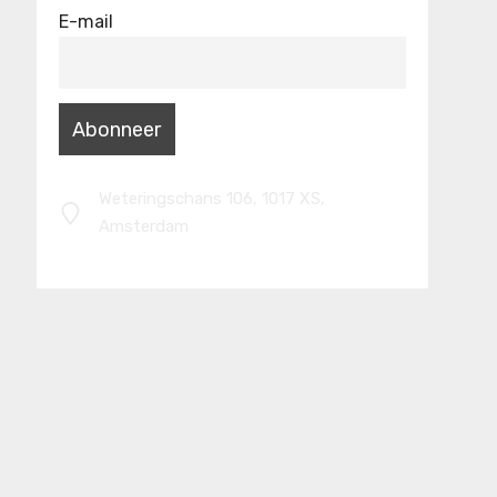
E-mail
Weteringschans 106, 1017 XS,
Amsterdam