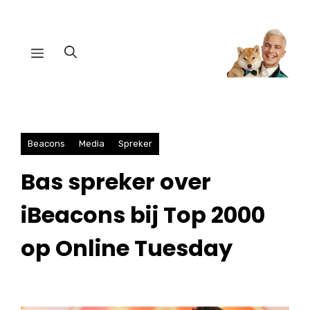
Ga
naar
Menu
de
inhoud
Beacons
Media
Spreker
Bas spreker over
iBeacons bij Top 2000
op Online Tuesday