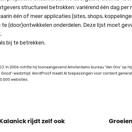
achtgevers structureel betrokken: variërend één dag per
aarin één of meer applicaties (sites, shops, koppeling
 te (door)ontwikkelen onderdelen. Deze lijst moet gevul
.
ls bij te betrekken.
J. In 2006 richtte hij toonaangevend Amsterdams bureau 'Van Ons' op hij o
al Good‘-wedstrijd. WordProof maakt AI toepassingen voor content gener
0.000 websites.
alanick rijdt zelf ook
Groeien