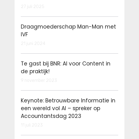
27 juli 2025
Draagmoederschap Man-Man met
IVF
21 juni 2024
Te gast bij BNR: AI voor Content in
de praktijk!
9 november 2023
Keynote: Betrouwbare Informatie in
een wereld vol AI – spreker op
Accountantsdag 2023
11 juli 2023