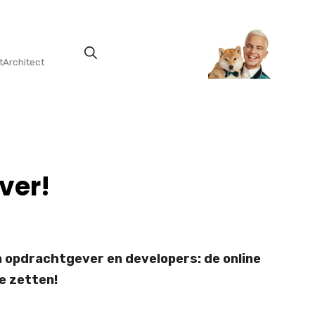
tArchitect
ver!
 opdrachtgever en developers: de online
te zetten!