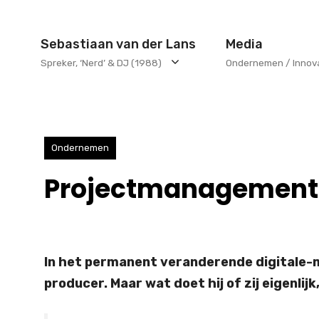
Ga
naar
Sebastiaan van der Lans
Media
de
Spreker, ‘Nerd’ & DJ (1988)
Ondernemen / Innov
inhoud
Ondernemen
Projectmanagement, 
In het permanent veranderende digitale-m
producer. Maar wat doet hij of zij eigenlij