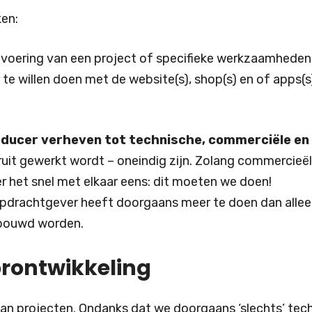
ken:
tvoering van een project of specifieke werkzaamheden 
r te willen doen met de website(s), shop(s) en of apps
oducer verheven tot technische, commerciële en
ruit gewerkt wordt – oneindig zijn. Zolang commercieë
r het snel met elkaar eens: dit moeten we doen!
de opdrachtgever heeft doorgaans meer te doen dan all
ebouwd worden.
rontwikkeling
n projecten. Ondanks dat we doorgaans ‘slechts’ techn