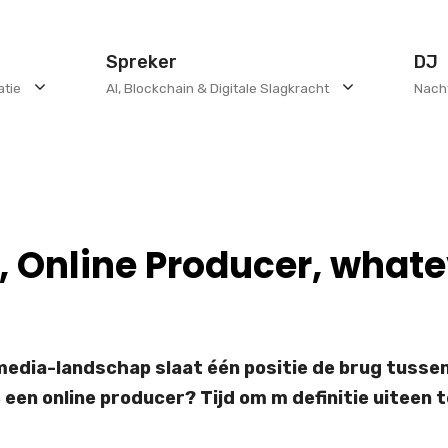
Spreker
DJ
atie
AI, Blockchain & Digitale Slagkracht
Nach
Online Producer, whate
edia-landschap slaat één positie de brug tussen
k, een online producer? Tijd om m definitie uiteen 