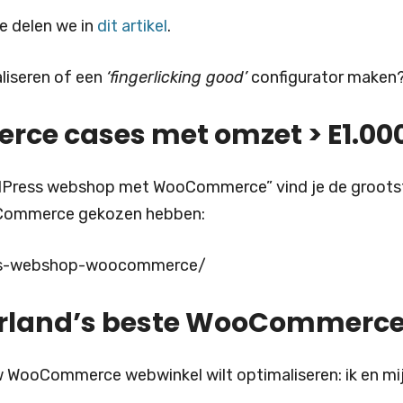
e delen we in
dit artikel
.
aliseren of een
‘fingerlicking good’
configurator maken
e cases met omzet > E1.00
 WordPress webshop met WooCommerce” vind je de groo
Commerce gekozen hebben:
ress-webshop-woocommerce/
rland’s beste WooCommerce
ooCommerce webwinkel wilt optimaliseren: ik en mijn 