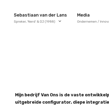
Ga
naar
Sebastiaan van der Lans
Media
de
Spreker, ‘Nerd’ & DJ (1988)
Ondernemen / Innov
inhoud
Mijn bedrijf Van Ons is de vaste ontwikke
uitgebreide configurator, diepe integrat