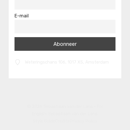
E-mail
Weteringschans 106, 1017 XS, Amsterdam
© 2026 Sebastiaan van der Lans • For
English:
Sebastiaan van der Lans
.
Style Guide
Credits
Privacy Policy