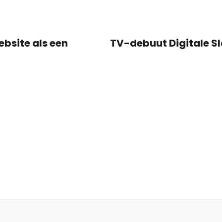
ebsite als een
TV-debuut Digitale S