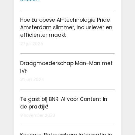
Hoe Europese AI-technologie Pride
Amsterdam slimmer, inclusiever en
efficiënter maakt
27 juli 2025
Draagmoederschap Man-Man met
IVF
21 juni 2024
Te gast bij BNR: AI voor Content in
de praktijk!
9 november 2023
Keynote: Betrouwbare Informatie in