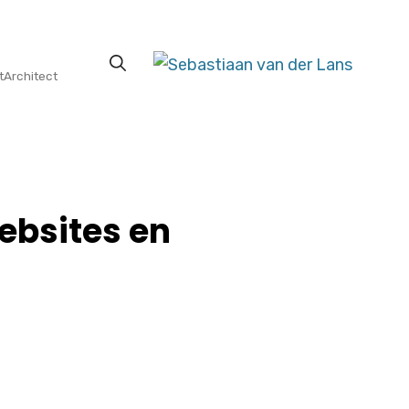
tArchitect
ebsites en