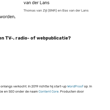
Thomas van Zijl (BNR) en Bas van der Lans
 worden,
en TV-, radio- of webpublicatie?
nlangs verkocht. In 2019 richtte hij start-up
WordProof
op. In
atie en SEO onder de naam
Content Core
. Producten door