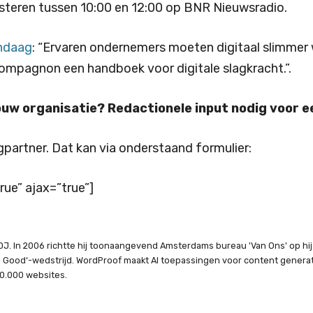
uisteren tussen 10:00 en 12:00 op BNR Nieuwsradio.
ndaag
: “Ervaren ondernemers moeten digitaal slimmer
ompagnon een handboek voor digitale slagkracht.”.
jouw organisatie? Redactionele input nodig voor e
ngpartner. Dat kan via onderstaand formulier:
rue” ajax=”true”]
J. In 2006 richtte hij toonaangevend Amsterdams bureau 'Van Ons' op hij o
al Good‘-wedstrijd. WordProof maakt AI toepassingen voor content gener
0.000 websites.