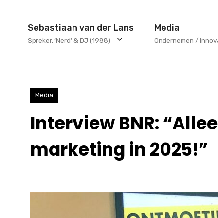
Ga
naar
Sebastiaan van der Lans
Media
de
Spreker, ‘Nerd’ & DJ (1988)
Ondernemen / Innov
inhoud
Media
Interview BNR: “Alle
marketing in 2025!”