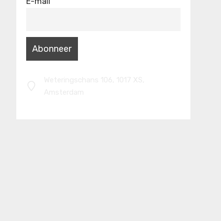
E-mail
Weteringschans 106, 1017 XS,
Amsterdam