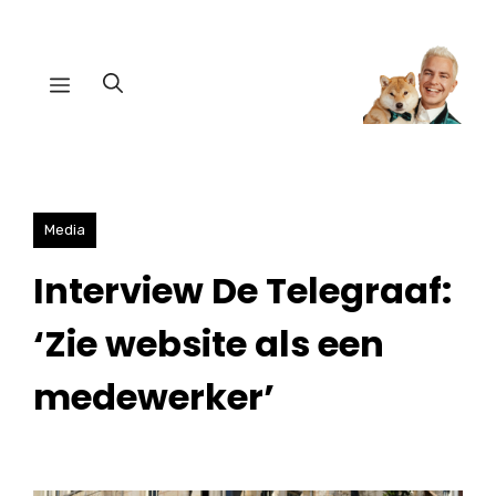
Ga
naar
Menu
de
inhoud
Media
Interview De Telegraaf:
‘Zie website als een
medewerker’