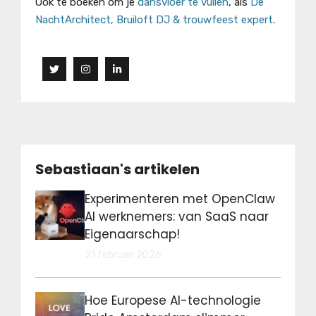
Ook te boeken om je
dansvloer te vullen
, als
De
NachtArchitect, Bruiloft DJ & trouwfeest expert
.
Sebastiaan's artikelen
Experimenteren met OpenClaw
AI werknemers: van SaaS naar
Eigenaarschap!
21 februari 2026
Hoe Europese AI-technologie