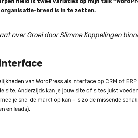
en hield ik twee variaties op mijn talk “WordPre
 organisatie-breed is in te zetten.
aat over Groei door Slimme Koppelingen bin
interface
lijkheden van WordPress als interface op CRM of ERP 
e site. Anderzijds kan je jouw site of sites juist voede
mee je snel de markt op kan – is zo de missende schak
n en leads).