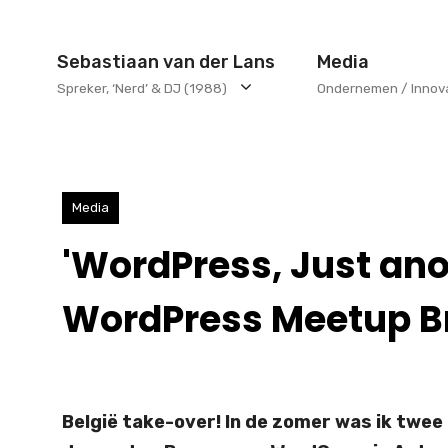
Ga
naar
Sebastiaan van der Lans
Media
de
Spreker, ‘Nerd’ & DJ (1988)
Ondernemen / Innov
inhoud
Media
'WordPress, Just an
WordPress Meetup B
België take-over! In de zomer was ik twee 