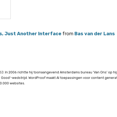
, Just Another Interface
from
Bas van der Lans
J. In 2006 richtte hij toonaangevend Amsterdams bureau 'Van Ons' op hij o
al Good‘-wedstrijd. WordProof maakt AI toepassingen voor content gener
0.000 websites.