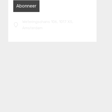
Weteringschans 106, 1017 XS,
Amsterdam