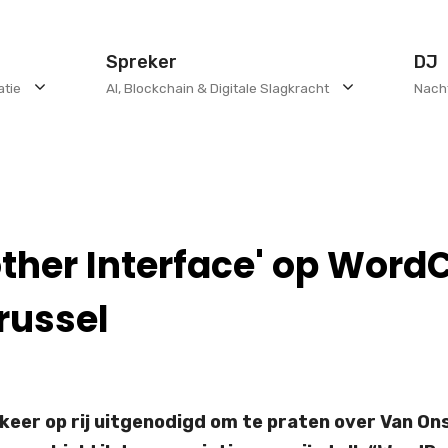
Spreker
DJ
atie
AI, Blockchain & Digitale Slagkracht
Nach
other Interface' op Wo
russel
keer op rij uitgenodigd om te praten over Van On